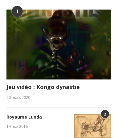
responsabilités précoces et...
Une Constitut
1
31 juillet 2026
23 juille
Jeu vidéo : Kongo dynastie
20 mars 2020
2
Royaume Lunda
14 mai 2016