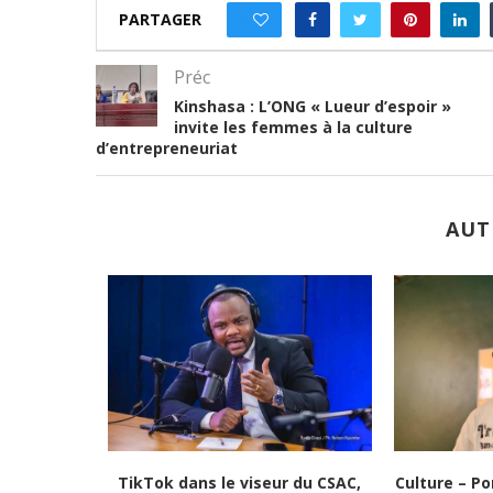
PARTAGER
0
Préc
Kinshasa : L’ONG « Lueur d’espoir »
invite les femmes à la culture
d’entrepreneuriat
AUT
r changer de vie » :...
Culture-Portrait : Cena Toth, un