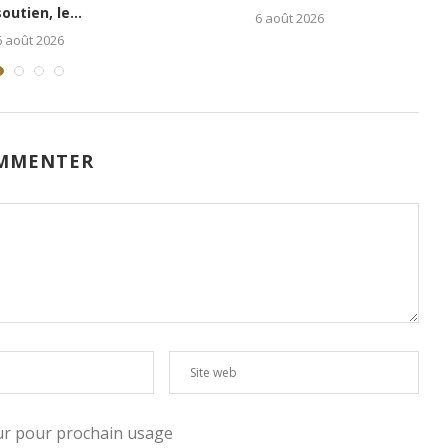
redonne espoir aux enfants...
jeunesse kinoise...
5 août 2026
1 août 2026
MMENTER
eur pour prochain usage