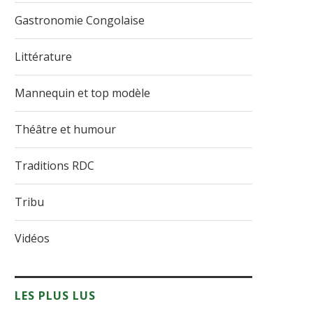
Gastronomie Congolaise
Littérature
Mannequin et top modèle
Théâtre et humour
Traditions RDC
Tribu
Vidéos
LES PLUS LUS
: la
Table de Yaya : Entre
Armand Tshiten