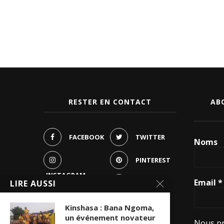
RESTER EN CONTACT
AB
FACEBOOK
TWITTER
Noms
PINTEREST
INSTAGRAM
Email
*
LIRE AUSSI
YOUTUBE
WHATSAPP
Kinshasa : Bana Ngoma,
un événement novateur
Nous pr