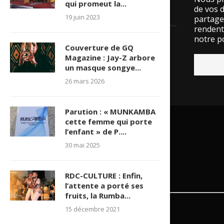
qui promeut la...
de vos 
LES VISITES
19 juin 2023
partage
rendent 
notre po
Couverture de GQ
15534749 visite(s)
Magazine : Jay-Z arbore
un masque songye...
26 mars 2026
Parution : « MUNKAMBA
cette femme qui porte
l’enfant » de P....
30 mai 2025
RDC-CULTURE : Enfin,
l’attente a porté ses
fruits, la Rumba...
15 décembre 2021