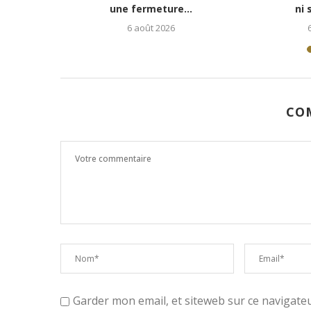
jeune rappeur déterminé...
6 août 2026
5 août 2026
CO
Garder mon email, et siteweb sur ce navigat