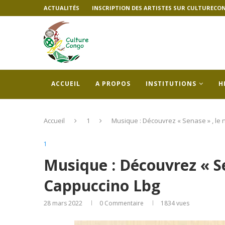
ACTUALITÉS
INSCRIPTION DES ARTISTES SUR CULTURECO
ACCUEIL
A PROPOS
INSTITUTIONS
H
Accueil
1
Musique : Découvrez « Senase » , le
1
Musique : Découvrez « Se
Cappuccino Lbg
28 mars 2022
0 Commentaire
1834
vues