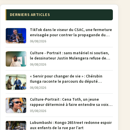
DERNIERS ARTICLES
TikTok dans le viseur du CSAC, une fermeture
envisagée pour contrer la propagande du
M23
06/08/2026
Culture - Portrait : sans matériel ni soutien,
le dessinateur Justin Mulengera refuse de
poser son crayon
06/08/2026
« Servir pour changer de vie » : Chérubin
Ilunga raconte le parcours du député
national Jethro Muyombi Tshimbu en 137
06/08/2026
pages
Culture-Portrait : Cena Toth, un jeune
rappeur déterminé à faire entendre sa voix à
Bunia
05/08/2026
Lubumbashi : Kongo 26Street redonne espoir
aux enfants de la rue par l’art