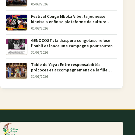
05/08/2026
Festival Congo Mboka Vibe : la jeunesse
kinoise a enfin sa plateforme de culture
urbaine
01/08/2026
GENOCOST : la diaspora congolaise refuse
l'oubli et lance une campagne pour soutenir
la pétition FONAREV depuis Bruxelles
31/07/2026
Table de Yaya : Entre responsabilités
précoces et accompagnement de la fille
aînée, la diaspora en débat
31/07/2026