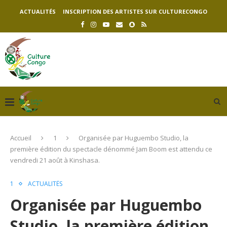
ACTUALITÉS
INSCRIPTION DES ARTISTES SUR CULTURECONGO
Accueil
1
Organisée par Huguembo Studio, la
première édition du spectacle dénommé Jam Boom est attendu ce
vendredi 21 août à Kinshasa.
1
ACTUALITÉS
Organisée par Huguembo
Studio, la première édition