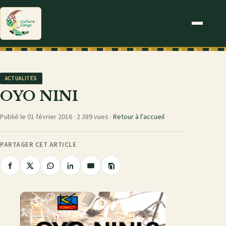
ACTUALITÉS
OYO NINI
Publié le 01 février 2016 ·
2 389 vues
·
Retour à l'accueil
PARTAGER CET ARTICLE
Copier
Partager
Partager
Partager
Partager
Partager
le
sur
sur
sur
sur
par
lien
Facebook
X
WhatsApp
LinkedIn
e-
mail