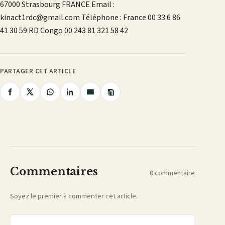
67000 Strasbourg FRANCE Email :
kinact1rdc@gmail.com Téléphone : France 00 33 6 86
41 30 59 RD Congo 00 243 81 321 58 42
PARTAGER CET ARTICLE
Copier
Partager
Partager
Partager
Partager
Partager
le
lien
sur
sur
sur
sur
par
Facebook
X
WhatsApp
LinkedIn
e-
mail
Commentaires
0 commentaire
Soyez le premier à commenter cet article.