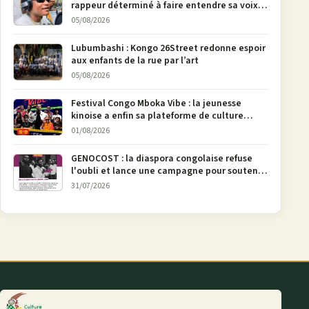
rappeur déterminé à faire entendre sa voix à
Bunia
05/08/2026
Lubumbashi : Kongo 26Street redonne espoir
aux enfants de la rue par l’art
05/08/2026
Festival Congo Mboka Vibe : la jeunesse
kinoise a enfin sa plateforme de culture
urbaine
01/08/2026
GENOCOST : la diaspora congolaise refuse
l'oubli et lance une campagne pour soutenir
la pétition FONAREV depuis Bruxelles
31/07/2026