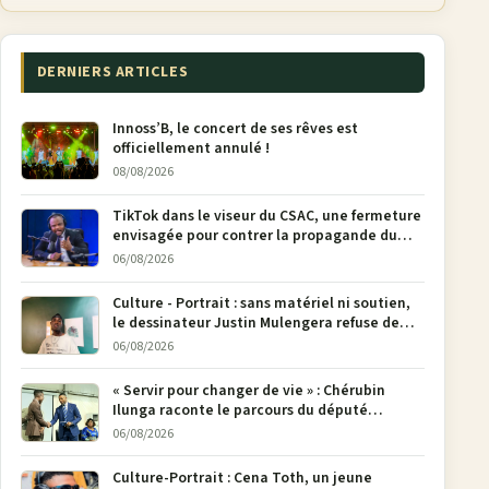
DERNIERS ARTICLES
Innoss’B, le concert de ses rêves est
officiellement annulé !
08/08/2026
TikTok dans le viseur du CSAC, une fermeture
envisagée pour contrer la propagande du
M23
06/08/2026
Culture - Portrait : sans matériel ni soutien,
le dessinateur Justin Mulengera refuse de
poser son crayon
06/08/2026
« Servir pour changer de vie » : Chérubin
Ilunga raconte le parcours du député
national Jethro Muyombi Tshimbu en 137
06/08/2026
pages
Culture-Portrait : Cena Toth, un jeune