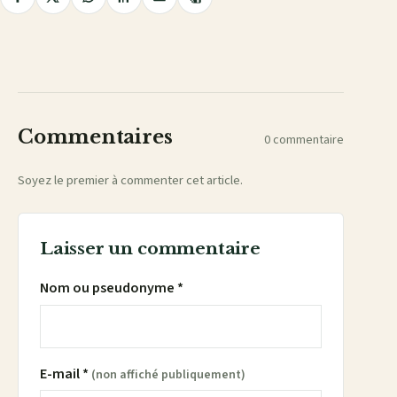
Copier
Partager
Partager
Partager
Partager
Partager
le
lien
sur
sur
sur
sur
par
Facebook
X
WhatsApp
LinkedIn
e-
mail
Commentaires
0 commentaire
Soyez le premier à commenter cet article.
Laisser un commentaire
Nom ou pseudonyme *
E-mail *
(non affiché publiquement)