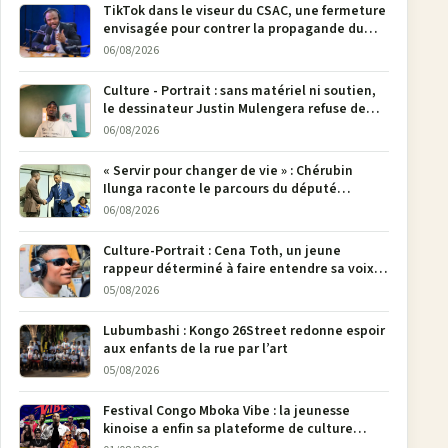
TikTok dans le viseur du CSAC, une fermeture
envisagée pour contrer la propagande du
M23
06/08/2026
Culture - Portrait : sans matériel ni soutien,
le dessinateur Justin Mulengera refuse de
poser son crayon
06/08/2026
« Servir pour changer de vie » : Chérubin
Ilunga raconte le parcours du député
national Jethro Muyombi Tshimbu en 137
06/08/2026
pages
Culture-Portrait : Cena Toth, un jeune
rappeur déterminé à faire entendre sa voix à
Bunia
05/08/2026
Lubumbashi : Kongo 26Street redonne espoir
aux enfants de la rue par l’art
05/08/2026
Festival Congo Mboka Vibe : la jeunesse
kinoise a enfin sa plateforme de culture
urbaine