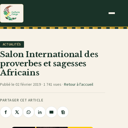
ACTUALITÉS
Salon International des
proverbes et sagesses
Africains
Publié le 02 février 2019 ·
1 741 vues
·
Retour à l'accueil
PARTAGER CET ARTICLE
Copier
Partager
Partager
Partager
Partager
Partager
le
sur
sur
sur
sur
par
lien