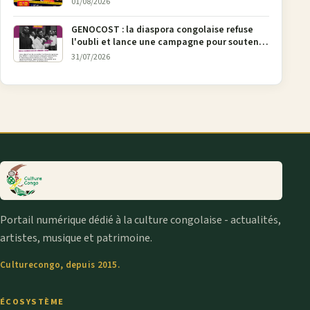
01/08/2026
GENOCOST : la diaspora congolaise refuse
l'oubli et lance une campagne pour soutenir
la pétition FONAREV depuis Bruxelles
31/07/2026
Portail numérique dédié à la culture congolaise - actualités,
artistes, musique et patrimoine.
Culturecongo, depuis 2015.
ÉCOSYSTÈME