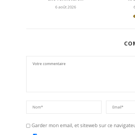
26
5 août 2026
CO
Garder mon email, et siteweb sur ce navigat