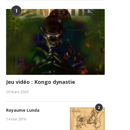
1
Jeu vidéo : Kongo dynastie
20 mars 2020
2
Royaume Lunda
14 mai 2016