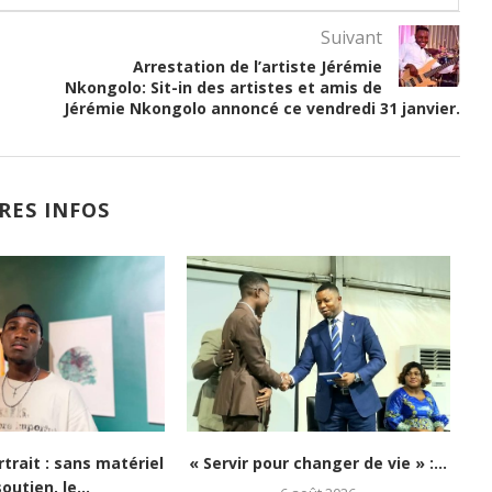
Suivant
Arrestation de l’artiste Jérémie
Nkongolo: Sit-in des artistes et amis de
Jérémie Nkongolo annoncé ce vendredi 31 janvier.
RES INFOS
shi : Kongo 26Street
Festival Congo Mboka Vibe : la
 espoir aux enfants...
jeunesse kinoise...