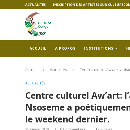
ACTUALITÉS
INSCRIPTION DES ARTISTES SUR CULTURECO
ACCUEIL
A PROPOS
INSTITUTIONS
H
Accueil
Actualités
Centre culturel Aw’art: l’a
ACTUALITÉS
Centre culturel Aw’art: 
Nsoseme a poétiquemen
le weekend dernier.
28 janvier 2020
0 Commentaire
1283
vues