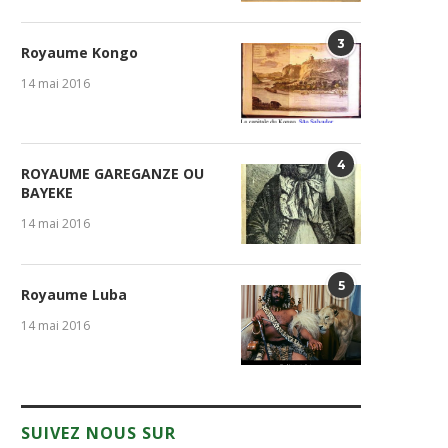
3
Royaume Kongo
14 mai 2016
4
ROYAUME GAREGANZE OU
BAYEKE
14 mai 2016
5
Royaume Luba
14 mai 2016
GENOCOST : la diaspora
Table de Yaya : Ent
SUIVEZ NOUS SUR
congolaise refuse l’oubli et...
responsabilités précoces