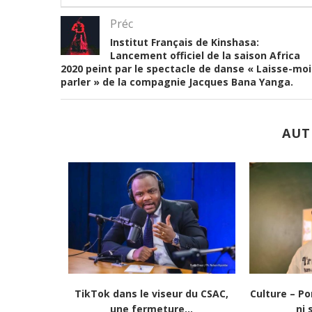
Préc
Institut Français de Kinshasa:
Lancement officiel de la saison Africa
2020 peint par le spectacle de danse « Laisse-moi
parler » de la compagnie Jacques Bana Yanga.
AUT
r de vie » :...
Culture-Portrait : Cena Toth, un
Lubumba
jeune rappeur déterminé...
redonne