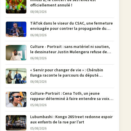
Innoss’B, le concert de ses rêves est
officiellement annulé !
08/08/2026
TikTok dans le viseur du CSAC, une fermeture
envisagée pour contrer la propagande du
M23
06/08/2026
Culture - Portrait : sans matériel ni soutien,
le dessinateur Justin Mulengera refuse de
poser son crayon
06/08/2026
« Servir pour changer de vie » : Chérubin
Ilunga raconte le parcours du député
national Jethro Muyombi Tshimbu en 137
06/08/2026
pages
Culture-Portrait : Cena Toth, un jeune
rappeur déterminé à faire entendre sa voix à
Bunia
05/08/2026
Lubumbashi : Kongo 26Street redonne espoir
aux enfants de la rue par l’art
05/08/2026