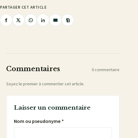
PARTAGER CET ARTICLE
Copier
Partager
Partager
Partager
Partager
Partager
le
lien
sur
sur
sur
sur
par
Facebook
X
WhatsApp
LinkedIn
e-
mail
Commentaires
0 commentaire
Soyez le premier à commenter cet article.
Laisser un commentaire
Nom ou pseudonyme *