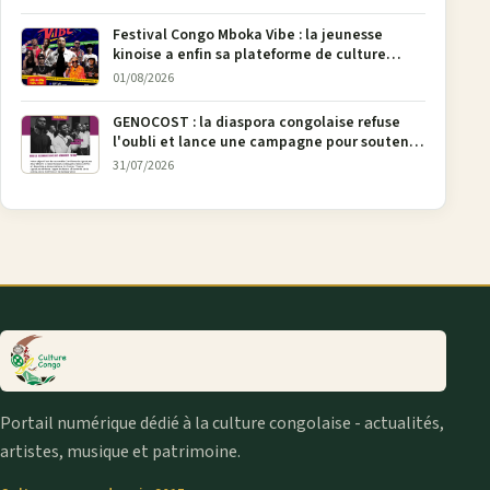
Festival Congo Mboka Vibe : la jeunesse
kinoise a enfin sa plateforme de culture
urbaine
01/08/2026
GENOCOST : la diaspora congolaise refuse
l'oubli et lance une campagne pour soutenir
la pétition FONAREV depuis Bruxelles
31/07/2026
Portail numérique dédié à la culture congolaise - actualités,
artistes, musique et patrimoine.