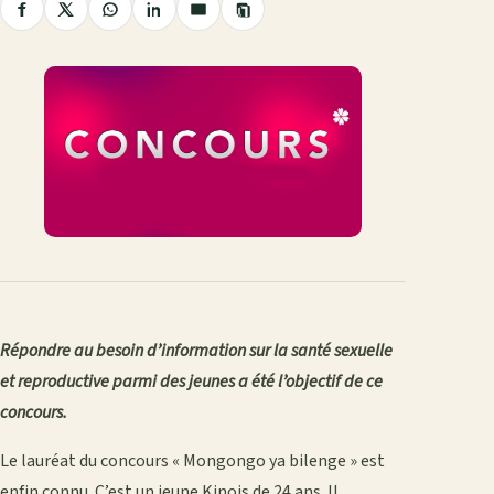
Copier
Partager
Partager
Partager
Partager
Partager
le
sur
sur
sur
sur
par
lien
Facebook
X
WhatsApp
LinkedIn
e-
mail
Répondre au besoin d’information sur la santé sexuelle
et reproductive parmi des jeunes a été l’objectif de ce
concours.
Le lauréat du concours « Mongongo ya bilenge » est
enfin connu. C’est un jeune Kinois de 24 ans. Il