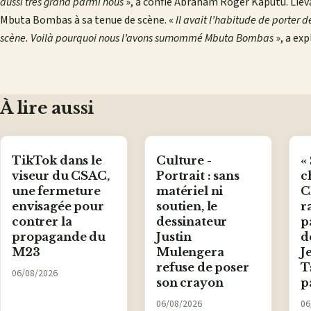
aussi très grand parmi nous
», a confié Abraham Roger Kaputu. Lie
Mbuta Bombas à sa tenue de scène. «
Il avait l’habitude de porter d
scène. Voilà pourquoi nous l’avons surnommé Mbuta Bombas
», a ex
À lire aussi
TikTok dans le
Culture -
«
viseur du CSAC,
Portrait : sans
c
une fermeture
matériel ni
C
envisagée pour
soutien, le
r
contrer la
dessinateur
p
propagande du
Justin
d
M23
Mulengera
J
refuse de poser
T
06/08/2026
son crayon
p
06/08/2026
06