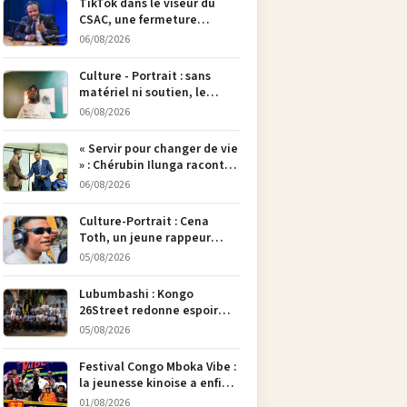
TikTok dans le viseur du
CSAC, une fermeture
envisagée pour contrer la
06/08/2026
propagande du M23
Culture - Portrait : sans
matériel ni soutien, le
dessinateur Justin
06/08/2026
Mulengera refuse de poser
son crayon
« Servir pour changer de vie
» : Chérubin Ilunga raconte
le parcours du député
06/08/2026
national Jethro Muyombi
Tshimbu en 137 pages
Culture-Portrait : Cena
Toth, un jeune rappeur
déterminé à faire entendre
05/08/2026
sa voix à Bunia
Lubumbashi : Kongo
26Street redonne espoir
aux enfants de la rue par
05/08/2026
l’art
Festival Congo Mboka Vibe :
la jeunesse kinoise a enfin
sa plateforme de culture
01/08/2026