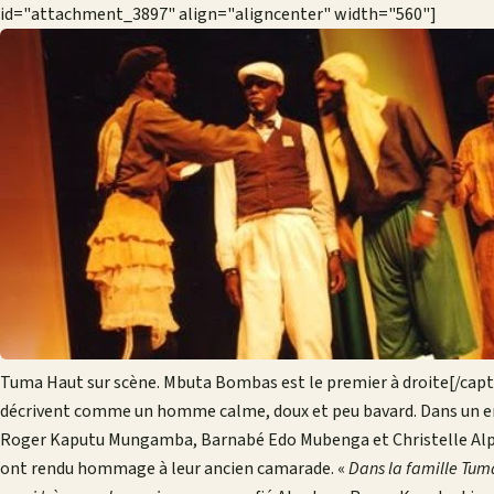
id="attachment_3897" align="aligncenter" width="560"]
Tuma Haut sur scène. Mbuta Bombas est le premier à droite[/capt
décrivent comme un homme calme, doux et peu bavard. Dans un e
Roger Kaputu Mungamba, Barnabé Edo Mubenga et Christelle Alp
ont rendu hommage à leur ancien camarade. «
Dans la famille Tuma