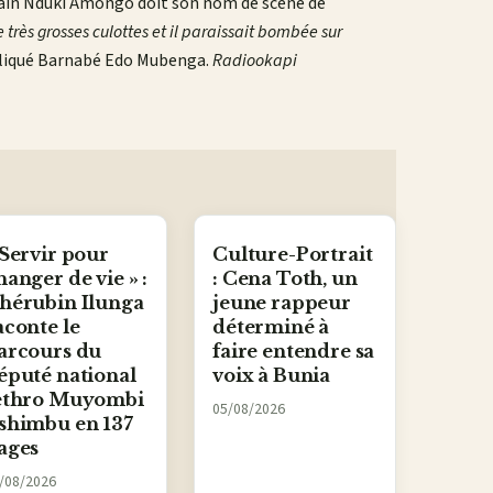
vain Nduki Amongo doit son nom de scène de
e très grosses culottes et il paraissait bombée sur
pliqué Barnabé Edo Mubenga.
Radiookapi
 Servir pour
Culture-Portrait
hanger de vie » :
: Cena Toth, un
hérubin Ilunga
jeune rappeur
aconte le
déterminé à
arcours du
faire entendre sa
éputé national
voix à Bunia
ethro Muyombi
05/08/2026
shimbu en 137
ages
/08/2026