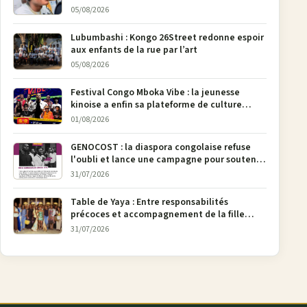
Bunia
05/08/2026
Lubumbashi : Kongo 26Street redonne espoir
aux enfants de la rue par l’art
05/08/2026
Festival Congo Mboka Vibe : la jeunesse
kinoise a enfin sa plateforme de culture
urbaine
01/08/2026
GENOCOST : la diaspora congolaise refuse
l'oubli et lance une campagne pour soutenir
la pétition FONAREV depuis Bruxelles
31/07/2026
Table de Yaya : Entre responsabilités
précoces et accompagnement de la fille
aînée, la diaspora en débat
31/07/2026