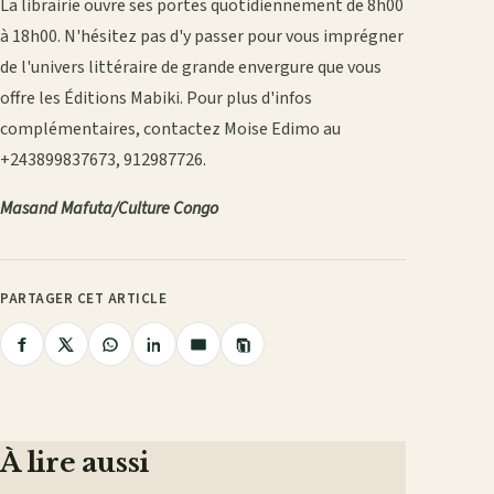
La librairie ouvre ses portes quotidiennement de 8h00
à 18h00. N'hésitez pas d'y passer pour vous imprégner
de l'univers littéraire de grande envergure que vous
offre les Éditions Mabiki. Pour plus d'infos
complémentaires, contactez Moise Edimo au
+243899837673, 912987726.
Masand Mafuta/Culture Congo
PARTAGER CET ARTICLE
Copier
Partager
Partager
Partager
Partager
Partager
le
lien
sur
sur
sur
sur
par
Facebook
X
WhatsApp
LinkedIn
e-
mail
À lire aussi