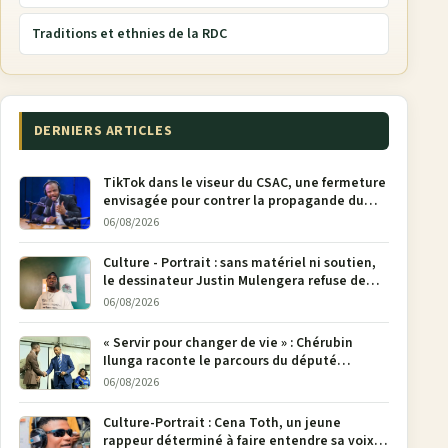
Traditions et ethnies de la RDC
DERNIERS ARTICLES
TikTok dans le viseur du CSAC, une fermeture
envisagée pour contrer la propagande du
M23
06/08/2026
Culture - Portrait : sans matériel ni soutien,
le dessinateur Justin Mulengera refuse de
poser son crayon
06/08/2026
« Servir pour changer de vie » : Chérubin
Ilunga raconte le parcours du député
national Jethro Muyombi Tshimbu en 137
06/08/2026
pages
Culture-Portrait : Cena Toth, un jeune
rappeur déterminé à faire entendre sa voix à