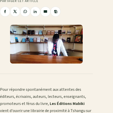
PARTAGER CET ARTICLE
Copier
Partager
Partager
Partager
Partager
Partager
le
sur
sur
sur
sur
par
lien
Facebook
X
WhatsApp
LinkedIn
e-
mail
Pour répondre spontanément aux attentes des
éditeurs, écrivains, auteurs, lecteurs, enseignants,
promoteurs et férus du livre,
Les Éditions Mabiki
vient d'ouvrir une librairie de proximité à Tshangu sur