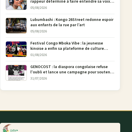
rappeur déterminé à faire entendre sa voix à
Bunia
05/08/2026
Lubumbashi : Kongo 26Street redonne espoir
aux enfants de la rue par l’art
05/08/2026
Festival Congo Mboka Vibe : la jeunesse
kinoise a enfin sa plateforme de culture
urbaine
01/08/2026
GENOCOST : la diaspora congolaise refuse
l'oubli et lance une campagne pour soutenir
la pétition FONAREV depuis Bruxelles
31/07/2026