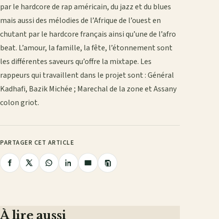
par le hardcore de rap américain, du jazz et du blues
mais aussi des mélodies de l’Afrique de l’ouest en
chutant par le hardcore français ainsi qu’une de l’afro
beat. L’amour, la famille, la fête, l’étonnement sont
les différentes saveurs qu’offre la mixtape. Les
rappeurs qui travaillent dans le projet sont : Général
Kadhafi, Bazik Michée ; Marechal de la zone et Assany
colon griot.
PARTAGER CET ARTICLE
Copier
Partager
Partager
Partager
Partager
Partager
le
lien
sur
sur
sur
sur
par
Facebook
X
WhatsApp
LinkedIn
e-
mail
À lire aussi