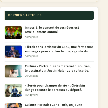
DERNIERS ARTICLES
Innoss’B, le concert de ses rêves est
officiellement annulé !
08/08/2026
TikTok dans le viseur du CSAC, une fermeture
envisagée pour contrer la propagande du
M23
06/08/2026
Culture - Portrait : sans matériel ni soutien,
le dessinateur Justin Mulengera refuse de
poser son crayon
06/08/2026
« Servir pour changer de vie » : Chérubin
Ilunga raconte le parcours du député
national Jethro Muyombi Tshimbu en 137
06/08/2026
pages
Culture-Portrait : Cena Toth, un jeune