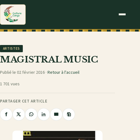
ARTISTES
MAGISTRAL MUSIC
Publié le 02 février 2016 ·
Retour à l'accueil
1 701 vues
PARTAGER CET ARTICLE
Copier
Partager
Partager
Partager
Partager
Partager
le
sur
sur
sur
sur
par
lien
Facebook
X
WhatsApp
LinkedIn
e-