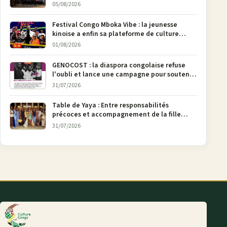
05/08/2026
Festival Congo Mboka Vibe : la jeunesse
kinoise a enfin sa plateforme de culture
urbaine
01/08/2026
GENOCOST : la diaspora congolaise refuse
l'oubli et lance une campagne pour soutenir
la pétition FONAREV depuis Bruxelles
31/07/2026
Table de Yaya : Entre responsabilités
précoces et accompagnement de la fille
aînée, la diaspora en débat
31/07/2026