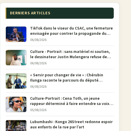
DERNIERS ARTICLES
TikTok dans le viseur du CSAC, une fermeture
envisagée pour contrer la propagande du
M23
06/08/2026
Culture - Portrait : sans matériel ni soutien,
le dessinateur Justin Mulengera refuse de
poser son crayon
06/08/2026
« Servir pour changer de vie » : Chérubin
Ilunga raconte le parcours du député
national Jethro Muyombi Tshimbu en 137
06/08/2026
pages
Culture-Portrait : Cena Toth, un jeune
rappeur déterminé à faire entendre sa voix à
Bunia
05/08/2026
Lubumbashi : Kongo 26Street redonne espoir
aux enfants de la rue par l’art