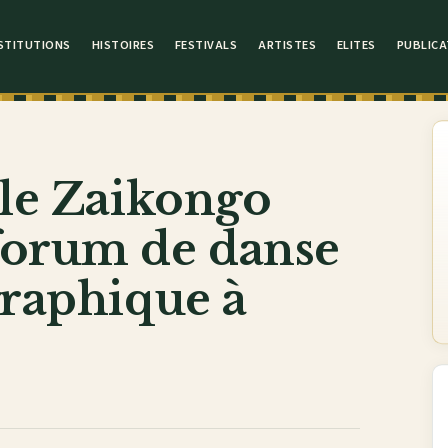
STITUTIONS
HISTOIRES
FESTIVALS
ARTISTES
ELITES
PUBLICA
cle Zaikongo
forum de danse
graphique à