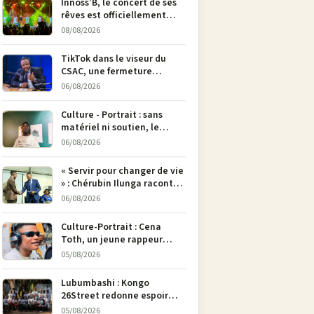
Innoss’B, le concert de ses
rêves est officiellement
annulé !
08/08/2026
TikTok dans le viseur du
CSAC, une fermeture
envisagée pour contrer la
06/08/2026
propagande du M23
Culture - Portrait : sans
matériel ni soutien, le
dessinateur Justin
06/08/2026
Mulengera refuse de poser
son crayon
« Servir pour changer de vie
» : Chérubin Ilunga raconte
le parcours du député
06/08/2026
national Jethro Muyombi
Tshimbu en 137 pages
Culture-Portrait : Cena
Toth, un jeune rappeur
déterminé à faire entendre
05/08/2026
sa voix à Bunia
Lubumbashi : Kongo
26Street redonne espoir
aux enfants de la rue par
05/08/2026