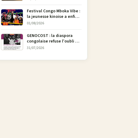
l’art
Festival Congo Mboka Vibe :
la jeunesse kinoise a enfin
sa plateforme de culture
01/08/2026
urbaine
GENOCOST : la diaspora
congolaise refuse l'oubli et
lance une campagne pour
31/07/2026
soutenir la pétition
FONAREV depuis Bruxelles