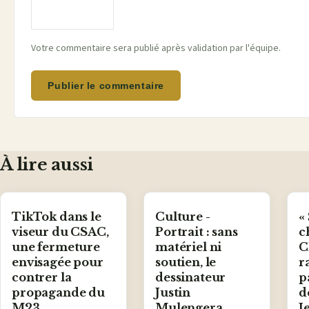
Votre commentaire sera publié après validation par l'équipe.
Publier le commentaire
À lire aussi
TikTok dans le
Culture -
«
viseur du CSAC,
Portrait : sans
c
une fermeture
matériel ni
C
envisagée pour
soutien, le
r
contrer la
dessinateur
p
propagande du
Justin
d
M23
Mulengera
J