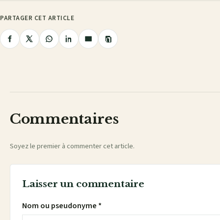
PARTAGER CET ARTICLE
Copier
Partager
Partager
Partager
Partager
Partager
le
lien
sur
sur
sur
sur
par
Facebook
X
WhatsApp
LinkedIn
e-
mail
Commentaires
Soyez le premier à commenter cet article.
Laisser un commentaire
Nom ou pseudonyme *