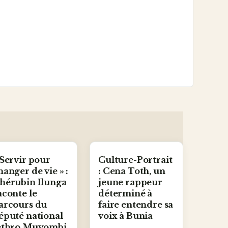
 Servir pour
Culture-Portrait
hanger de vie » :
: Cena Toth, un
hérubin Ilunga
jeune rappeur
aconte le
déterminé à
arcours du
faire entendre sa
éputé national
voix à Bunia
ethro Muyombi