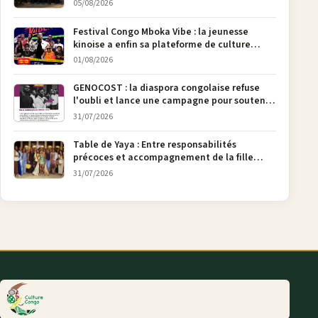
05/08/2026
Festival Congo Mboka Vibe : la jeunesse
kinoise a enfin sa plateforme de culture
urbaine
01/08/2026
GENOCOST : la diaspora congolaise refuse
l'oubli et lance une campagne pour soutenir
la pétition FONAREV depuis Bruxelles
31/07/2026
Table de Yaya : Entre responsabilités
précoces et accompagnement de la fille
aînée, la diaspora en débat
31/07/2026