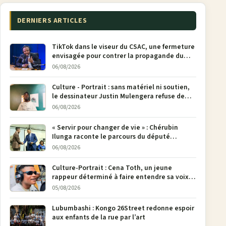
DERNIERS ARTICLES
TikTok dans le viseur du CSAC, une fermeture
envisagée pour contrer la propagande du
M23
06/08/2026
Culture - Portrait : sans matériel ni soutien,
le dessinateur Justin Mulengera refuse de
poser son crayon
06/08/2026
« Servir pour changer de vie » : Chérubin
Ilunga raconte le parcours du député
national Jethro Muyombi Tshimbu en 137
06/08/2026
pages
Culture-Portrait : Cena Toth, un jeune
rappeur déterminé à faire entendre sa voix à
Bunia
05/08/2026
Lubumbashi : Kongo 26Street redonne espoir
aux enfants de la rue par l’art