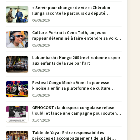
« Servir pour changer de vie » : Chérubin
Ilunga raconte le parcours du député
national Jethro Muyombi Tshimbu en 137
06/08/2026
pages
Culture-Portrait : Cena Toth, un jeune
rappeur déterminé à faire entendre sa voix à
Bunia
05/08/2026
Lubumbashi : Kongo 26Street redonne espoir
aux enfants de la rue par l’art
05/08/2026
Festival Congo Mboka Vibe : la jeunesse
kinoise a enfin sa plateforme de culture
urbaine
01/08/2026
GENOCOST : la diaspora congolaise refuse
l'oubli et lance une campagne pour soutenir
la pétition FONAREV depuis Bruxelles
31/07/2026
Table de Yaya : Entre responsabilités
précoces et accompagnement de la fille