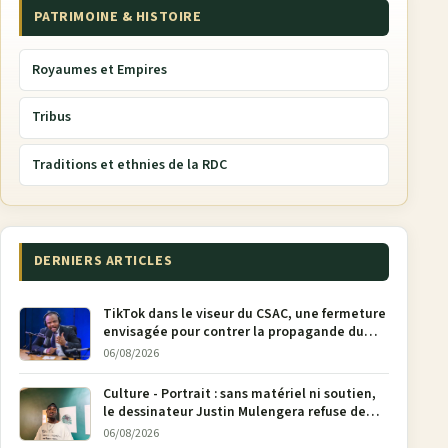
PATRIMOINE & HISTOIRE
Royaumes et Empires
Tribus
Traditions et ethnies de la RDC
DERNIERS ARTICLES
TikTok dans le viseur du CSAC, une fermeture
envisagée pour contrer la propagande du
M23
06/08/2026
Culture - Portrait : sans matériel ni soutien,
le dessinateur Justin Mulengera refuse de
poser son crayon
06/08/2026