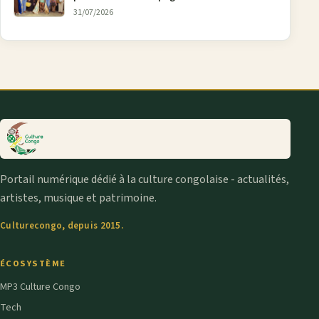
aînée, la diaspora en débat
31/07/2026
Portail numérique dédié à la culture congolaise - actualités,
artistes, musique et patrimoine.
Culturecongo, depuis 2015.
ÉCOSYSTÈME
MP3 Culture Congo
Tech