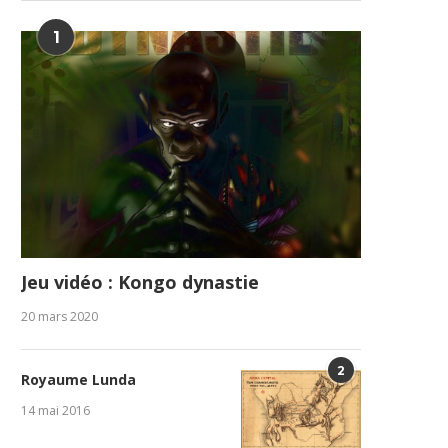
1
Jeu vidéo : Kongo dynastie
20 mars 2020
2
Royaume Lunda
14 mai 2016