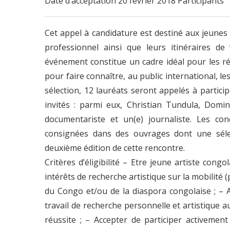
Date d’acceptation 20 février 2018 Participants
Cet appel à candidature est destiné aux jeunes a
professionnel ainsi que leurs itinéraires de 
événement constitue un cadre idéal pour les ré
pour faire connaître, au public international, l
sélection, 12 lauréats seront appelés à particip
invités : parmi eux, Christian Tundula, Domi
documentariste et un(e) journaliste. Les co
consignées dans des ouvrages dont une sélec
deuxième édition de cette rencontre.
Critères d’éligibilité – Etre jeune artiste congo
intérêts de recherche artistique sur la mobilité
du Congo et/ou de la diaspora congolaise ; – A
travail de recherche personnelle et artistique a
réussite ; – Accepter de participer activement